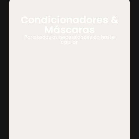
Condicionadores &
Máscaras
Para todas as necessidades da haste
capilar