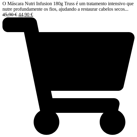
O Máscara Nutri Infusion 180g Truss é um tratamento intensivo que
nutre profundamente os fios, ajudando a restaurar cabelos secos...
O
O
45,90
€
44,90
€
preço
preço
original
atual
era:
é:
45,90 €.
44,90 €.