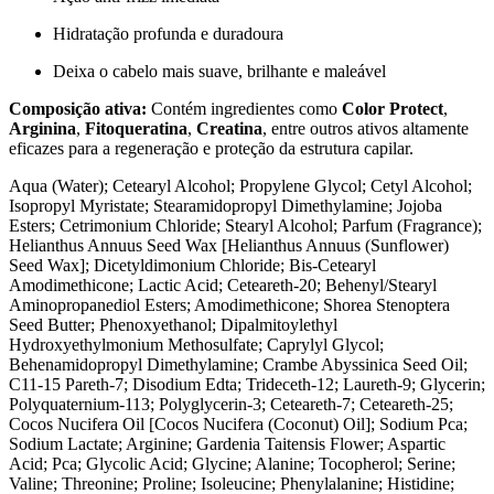
Hidratação profunda e duradoura
Deixa o cabelo mais suave, brilhante e maleável
Composição ativa:
Contém ingredientes como
Color Protect
,
Arginina
,
Fitoqueratina
,
Creatina
, entre outros ativos altamente
eficazes para a regeneração e proteção da estrutura capilar.
Aqua (Water); Cetearyl Alcohol; Propylene Glycol; Cetyl Alcohol;
Isopropyl Myristate; Stearamidopropyl Dimethylamine; Jojoba
Esters; Cetrimonium Chloride; Stearyl Alcohol; Parfum (Fragrance);
Helianthus Annuus Seed Wax [Helianthus Annuus (Sunflower)
Seed Wax]; Dicetyldimonium Chloride; Bis-Cetearyl
Amodimethicone; Lactic Acid; Ceteareth-20; Behenyl/Stearyl
Aminopropanediol Esters; Amodimethicone; Shorea Stenoptera
Seed Butter; Phenoxyethanol; Dipalmitoylethyl
Hydroxyethylmonium Methosulfate; Caprylyl Glycol;
Behenamidopropyl Dimethylamine; Crambe Abyssinica Seed Oil;
C11-15 Pareth-7; Disodium Edta; Trideceth-12; Laureth-9; Glycerin;
Polyquaternium-113; Polyglycerin-3; Ceteareth-7; Ceteareth-25;
Cocos Nucifera Oil [Cocos Nucifera (Coconut) Oil]; Sodium Pca;
Sodium Lactate; Arginine; Gardenia Taitensis Flower; Aspartic
Acid; Pca; Glycolic Acid; Glycine; Alanine; Tocopherol; Serine;
Valine; Threonine; Proline; Isoleucine; Phenylalanine; Histidine;