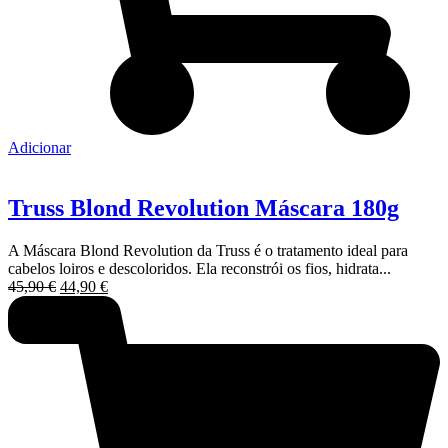
Adicionar
Truss Blond Revolution Máscara 180g
A Máscara Blond Revolution da Truss é o tratamento ideal para
cabelos loiros e descoloridos. Ela reconstrói os fios, hidrata...
O
O
45,90
€
44,90
€
preço
preço
original
atual
era:
é:
45,90 €.
44,90 €.