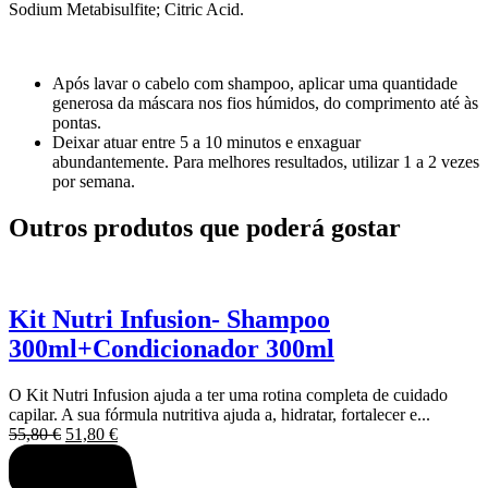
Sodium Metabisulfite; Citric Acid.
Após lavar o cabelo com shampoo, aplicar uma quantidade
generosa da máscara nos fios húmidos, do comprimento até às
pontas.
Deixar atuar entre 5 a 10 minutos e enxaguar
abundantemente. Para melhores resultados, utilizar 1 a 2 vezes
por semana.
Outros produtos que poderá gostar
Kit Nutri Infusion- Shampoo
300ml+Condicionador 300ml
O Kit Nutri Infusion ajuda a ter uma rotina completa de cuidado
capilar. A sua fórmula nutritiva ajuda a, hidratar, fortalecer e...
O
O
55,80
€
51,80
€
preço
preço
original
atual