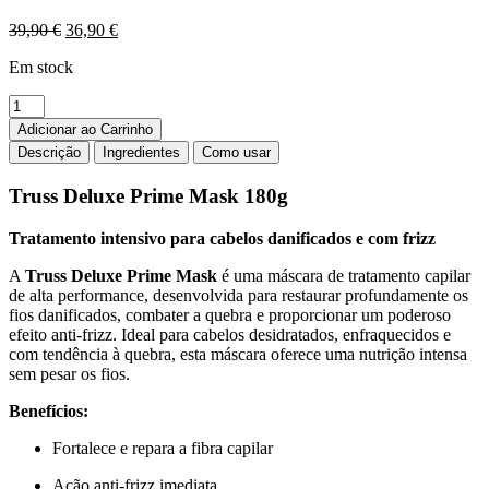
O
O
39,90
€
36,90
€
preço
preço
Em stock
original
atual
era:
é:
Quantidade
39,90 €.
36,90 €.
de
Adicionar ao Carrinho
Truss
Descrição
Ingredientes
Como usar
Deluxe
Prime
Truss Deluxe Prime Mask 180g
Mask
180g
Tratamento intensivo para cabelos danificados e com frizz
A
Truss Deluxe Prime Mask
é uma máscara de tratamento capilar
de alta performance, desenvolvida para restaurar profundamente os
fios danificados, combater a quebra e proporcionar um poderoso
efeito anti-frizz. Ideal para cabelos desidratados, enfraquecidos e
com tendência à quebra, esta máscara oferece uma nutrição intensa
sem pesar os fios.
Benefícios:
Fortalece e repara a fibra capilar
Ação anti-frizz imediata