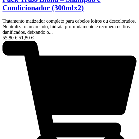
Condicionador (300mlx2)
Tratamento matizador completo para cabelos loiros ou descolorados.
Neutraliza o amarelado, hidrata profundamente e recupera os fios
danificados, deixando o...
O
O
55,80
€
51,80
€
preço
preço
original
atual
era:
é:
55,80 €.
51,80 €.