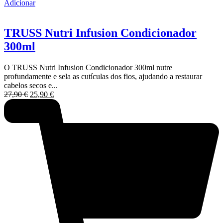
Adicionar
TRUSS Nutri Infusion Condicionador
300ml
O TRUSS Nutri Infusion Condicionador 300ml nutre
profundamente e sela as cutículas dos fios, ajudando a restaurar
cabelos secos e...
O
O
27,90
€
25,90
€
preço
preço
original
atual
era:
é:
27,90 €.
25,90 €.