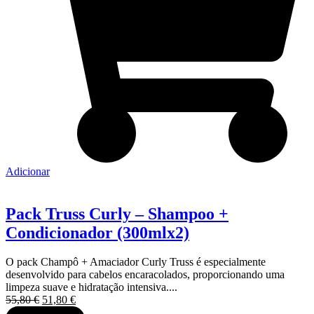
Adicionar
Pack Truss Curly – Shampoo +
Condicionador (300mlx2)
O pack Champô + Amaciador Curly Truss é especialmente
desenvolvido para cabelos encaracolados, proporcionando uma
limpeza suave e hidratação intensiva....
O
O
55,80
€
51,80
€
preço
preço