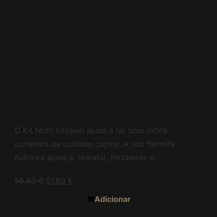
Kit Nutri Infusion-
Shampoo
300ml+Condicionador
300ml
O Kit Nutri Infusion ajuda a ter uma rotina
completa de cuidado capilar. A sua fórmula
nutritiva ajuda a, hidratar, fortalecer e...
55,80
€
51,80
€
Adicionar