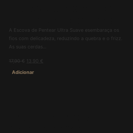
Escova de pentear
ultra suave dourada
A Escova de Pentear Ultra Suave esembaraça os
fios com delicadeza, reduzindo a quebra e o frizz.
As suas cerdas...
17,90
€
13,90
€
Adicionar
Truss Therapy
Shampoo 300ml