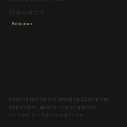
53,90
€
48,90
€
Adicionar
Escova Térmica
Redonda Dourada
Profissional 25mm
A escova térmica profissional de 25mm é ideal
para modelar, alisar ou criar volume com
facilidade. O cilindro revestido em...