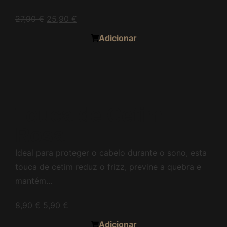
27,90
€
25,90
€
Adicionar
Touca de Cetim
Rosa
Ideal para proteger o cabelo durante o sono, esta
touca de cetim reduz o frizz, previne a quebra e
mantém...
8,90
€
5,90
€
Adicionar