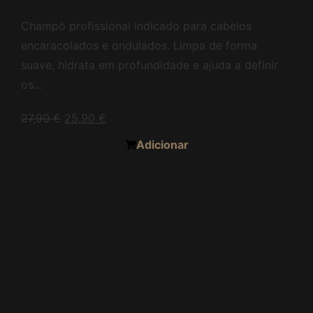
Shampoo 300ml
Champô profissional indicado para cabelos
encaracolados e ondulados. Limpa de forma
suave, hidrata em profundidade e ajuda a definir
os...
27,90
€
25,90
€
Adicionar
Truss Nutri Infusion
Óleo Capilar
Nutritivo 30ml