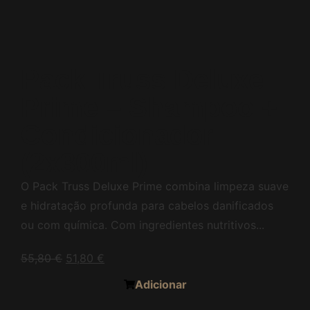
Pack Truss Deluxe
Prime – Shampoo +
Condicionador
(2x300ml)
O Pack Truss Deluxe Prime combina limpeza suave
e hidratação profunda para cabelos danificados
ou com química. Com ingredientes nutritivos...
55,80
€
51,80
€
Adicionar