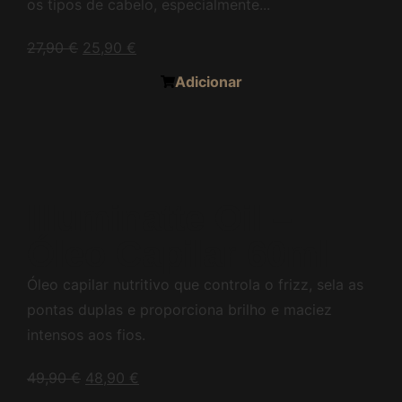
os tipos de cabelo, especialmente...
27,90
€
25,90
€
Adicionar
Illuminatte Oil –
Óleo Capilar 60ml
Óleo capilar nutritivo que controla o frizz, sela as
pontas duplas e proporciona brilho e maciez
intensos aos fios.
49,90
€
48,90
€