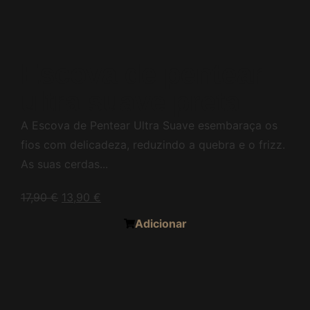
Escova de pentear
ultra suave preta
A Escova de Pentear Ultra Suave esembaraça os
fios com delicadeza, reduzindo a quebra e o frizz.
As suas cerdas...
17,90
€
13,90
€
Adicionar