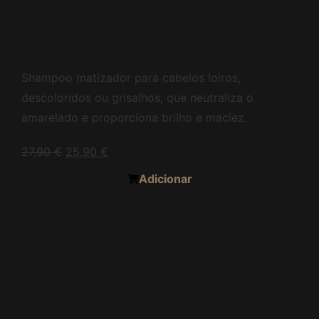
Truss Blond
Shampoo 300ml
Shampoo matizador para cabelos loiros,
descoloridos ou grisalhos, que neutraliza o
amarelado e proporciona brilho e maciez.
27,90
€
25,90
€
Adicionar
Truss Deluxe Prime
Plus+ 260 ml