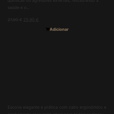
químicas ou agressões externas, restaurando a
saúde e o...
27,90
€
25,90
€
Adicionar
Escova Profissional
Rose Gold para
Cabelos e
Extensões
Escova elegante e prática com cabo ergonómico e