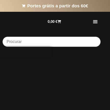
Portes grátis a partir dos 60€
0,00
€
LOJA ONLINE
Os melhores produtos
profissionais para ter um
cabelo bonito e saudável.