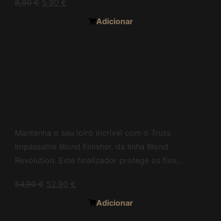
8,90
€
5,90
€
Adicionar
Truss Impassable
Blond Finisher
Mantenha o seu loiro incrível com o Truss
Impassable Blond Finisher, da linha Blond
Revolution. Este finalizador protege os fios...
54,90
€
52,90
€
Adicionar