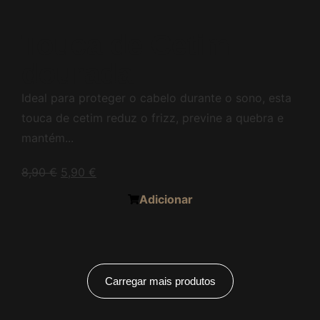
Touca de Cetim
dourada
Ideal para proteger o cabelo durante o sono, esta
touca de cetim reduz o frizz, previne a quebra e
mantém...
8,90
€
5,90
€
Adicionar
Carregar mais produtos