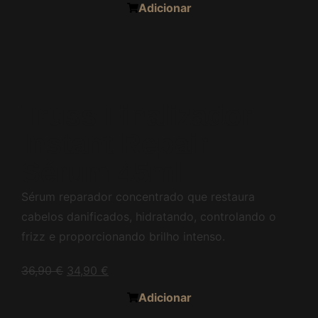
Adicionar
Truss Finalizador
Instant Repair
Sérum 45ml
Sérum reparador concentrado que restaura
cabelos danificados, hidratando, controlando o
frizz e proporcionando brilho intenso.
36,90
€
34,90
€
Adicionar