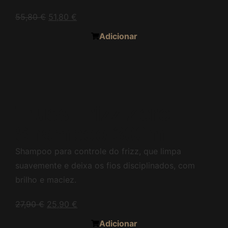
55,80
€
51,80
€
Adicionar
Truss Frizz Zero
Shampoo 300ml
Shampoo para controle do frizz, que limpa
suavemente e deixa os fios disciplinados, com
brilho e maciez.
27,90
€
25,90
€
Adicionar