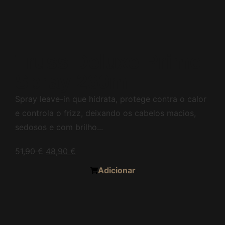
Truss Deluxe Prime
Spray 260ml
Spray leave-in que hidrata, protege contra o calor
e controla o frizz, deixando os cabelos macios,
sedosos e com brilho...
51,90
€
48,90
€
Adicionar