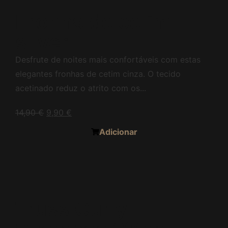
Fronha de cetim
silver
Desfrute de noites mais confortáveis com estas
elegantes fronhas de cetim cinza. O tecido
acetinado reduz o atrito com os...
14,90
€
9,90
€
Adicionar
Truss Curly