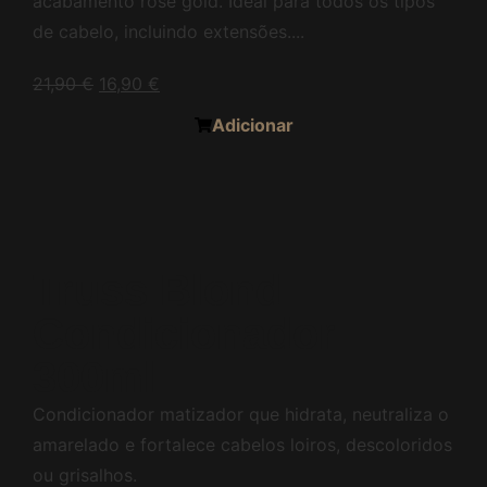
acabamento rose gold. Ideal para todos os tipos
de cabelo, incluindo extensões....
21,90
€
16,90
€
Adicionar
Truss Blond
Condicionador
300ml
Condicionador matizador que hidrata, neutraliza o
amarelado e fortalece cabelos loiros, descoloridos
ou grisalhos.