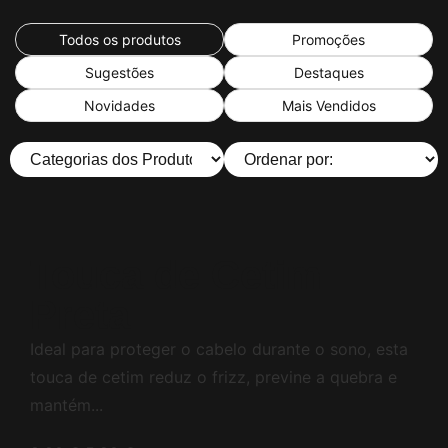
Todos os produtos
Promoções
Sugestões
Destaques
Novidades
Mais Vendidos
Touca de Cetim
Preta
Ideal para proteger o cabelo durante o sono, esta
touca de cetim reduz o frizz, previne a quebra e
mantém...