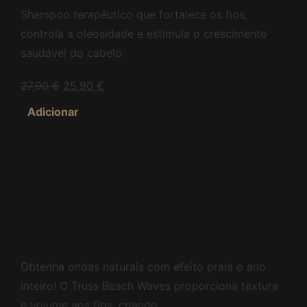
Shampoo terapêutico que fortalece os fios,
controla a oleosidade e estimula o crescimento
saudável do cabelo.
27,90
€
25,90
€
Adicionar
Truss Beach Waves
260ml
Obtenha ondas naturais com efeito praia o ano
inteiro! O Truss Beach Waves proporciona textura
e volume aos fios, criando...