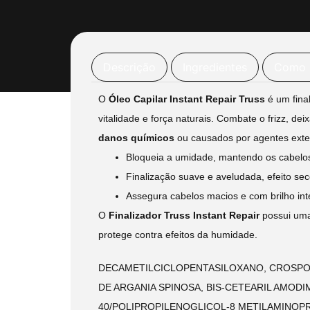
Descrição
Ingredientes
Como 
O
Óleo Capilar Instant Repair Truss
é um fina
vitalidade e força naturais. Combate o frizz, d
danos químicos
ou causados por agentes exter
Bloqueia a umidade, mantendo os cabelo
Finalização suave e aveludada, efeito se
Assegura cabelos macios e com brilho int
O
Finalizador Truss Instant Repair
possui uma 
protege contra efeitos da humidade.
DECAMETILCICLOPENTASILOXANO, CROSPOL
DE ARGANIA SPINOSA, BIS-CETEARIL AMOD
40/POLIPROPILENOGLICOL-8 METILAMINOPR