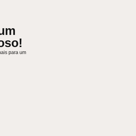
 um
oso!
nais para um