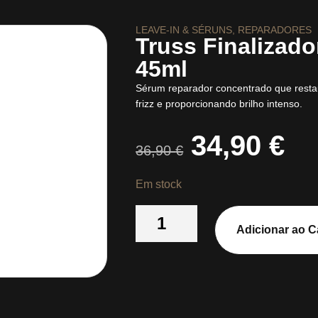
LEAVE-IN & SÉRUNS
,
REPARADORES
Truss Finalizado
45ml
Sérum reparador concentrado que restau
frizz e proporcionando brilho intenso.
34,90
€
36,90
€
Em stock
Adicionar ao C