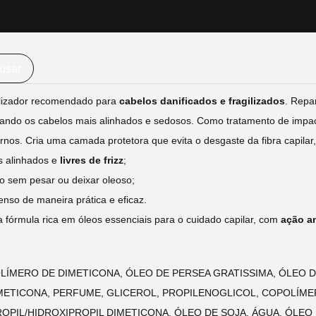
usar
lizador recomendado para
cabelos danificados e fragilizados
. Repa
eixando os cabelos mais alinhados e sedosos. Como tratamento de impac
nos. Cria uma camada protetora que evita o desgaste da fibra capilar,
s alinhados e
livres de frizz
;
co sem pesar ou deixar oleoso;
enso de maneira prática e eficaz.
fórmula rica em óleos essenciais para o cuidado capilar, com
ação a
ÍMERO DE DIMETICONA, ÓLEO DE PERSEA GRATISSIMA, ÓLEO DE
IMETICONA, PERFUME, GLICEROL, PROPILENOGLICOL, COPOLÍME
OPIL/HIDROXIPROPIL DIMETICONA, ÓLEO DE SOJA, ÁGUA, ÓLEO