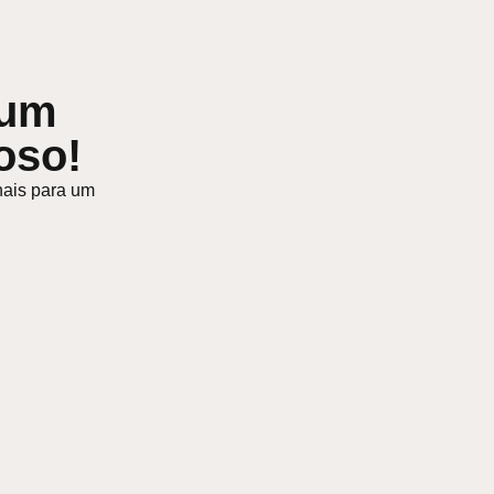
 um
oso!
nais para um