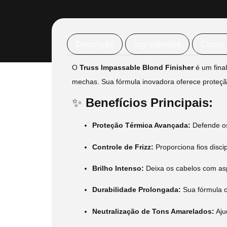
Descrição
Ingredientes
Como 
O
Truss Impassable Blond Finisher
é um fina
mechas.
Sua fórmula inovadora oferece proteção
✨
Benefícios Principais:
Proteção Térmica Avançada:
Defende os
Controle de Frizz:
Proporciona fios disc
Brilho Intenso:
Deixa os cabelos com as
Durabilidade Prolongada:
Sua fórmula c
Neutralização de Tons Amarelados:
Aju