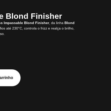
e Blond Finisher
ss Impassable Blond Finisher
, da linha
Blond
fios até 230°C, controla o frizz e realça o brilho,
so.
arrinho