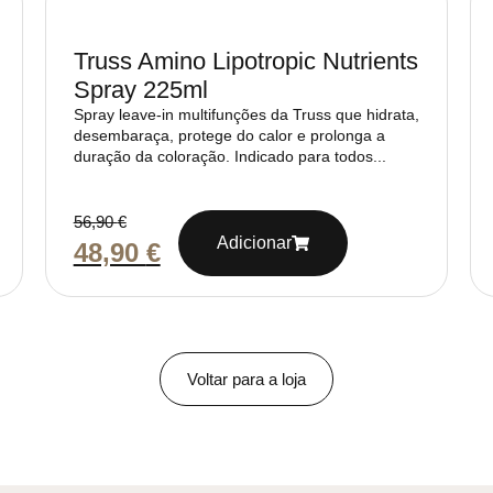
Truss Amino Lipotropic Nutrients
Spray 225ml
Spray leave-in multifunções da Truss que hidrata,
desembaraça, protege do calor e prolonga a
duração da coloração. Indicado para todos...
56,90
€
Adicionar
48,90
€
Voltar para a loja