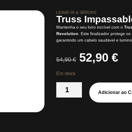
LEAVE-IN & SÉRUNS
Truss Impassabl
Mantenha o seu loiro incrível com o
Tru
Revolution
. Este finalizador protege os 
garantindo um cabelo saudável e lumino
52,90
€
54,90
€
Em stock
Adicionar ao C