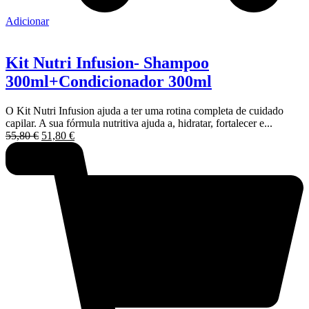
Adicionar
Kit Nutri Infusion- Shampoo
300ml+Condicionador 300ml
O Kit Nutri Infusion ajuda a ter uma rotina completa de cuidado
capilar. A sua fórmula nutritiva ajuda a, hidratar, fortalecer e...
O
O
55,80
€
51,80
€
preço
preço
original
atual
era:
é:
55,80 €.
51,80 €.