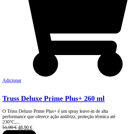
Adicionar
Truss Deluxe Prime Plus+ 260 ml
O Truss Deluxe Prime Plus+ é um spray leave-in de alta
performance que oferece ação antifrizz, proteção térmica até
230°C,...
O
O
51,90
€
48,90
€
preço
preço