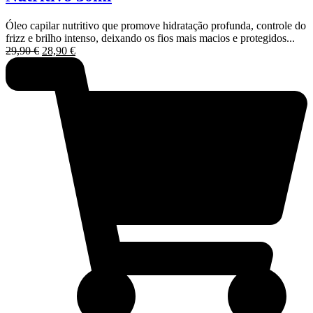
Óleo capilar nutritivo que promove hidratação profunda, controle do
frizz e brilho intenso, deixando os fios mais macios e protegidos...
O
O
29,90
€
28,90
€
preço
preço
original
atual
era:
é:
29,90 €.
28,90 €.