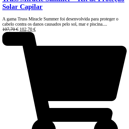
Solar Capilar
A gama Truss Miracle Summer foi desenvolvida para proteger o
cabelo contra os danos causados pelo sol, mar e piscina....
O
O
107,70
€
102,70
€
preço
preço
original
atual
era:
é:
107,70 €.
102,70 €.