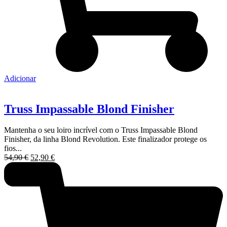
Adicionar
Truss Impassable Blond Finisher
Mantenha o seu loiro incrível com o Truss Impassable Blond
Finisher, da linha Blond Revolution. Este finalizador protege os
fios...
O
O
54,90
€
52,90
€
preço
preço
original
atual
era:
é:
54,90 €.
52,90 €.