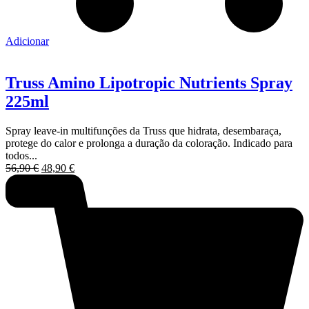
Adicionar
Truss Amino Lipotropic Nutrients Spray
225ml
Spray leave-in multifunções da Truss que hidrata, desembaraça,
protege do calor e prolonga a duração da coloração. Indicado para
todos...
O
O
56,90
€
48,90
€
preço
preço
original
atual
era:
é:
56,90 €.
48,90 €.