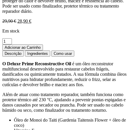
proteger do calor e devolver brilho, maciez e resistência ao cabelo.
Pode ser usado como finalizador, protetor térmico ou tratamento
reparador diário.
O
O
29,90
€
28,90
€
preço
preço
Em stock
original
atual
era:
é:
Quantidade
29,90 €.
28,90 €.
de
Adicionar ao Carrinho
Deluxe
Descrição
Ingredientes
Como usar
Prime
Reconstructive
O
Deluxe Prime Reconstructive Oil
é um óleo reconstrutor
Oil-
multifuncional desenvolvido para restaurar cabelos frágeis,
30ml
danificados ou quimicamente tratados. A sua fórmula combina óleos
nutritivos para hidratar profundamente, reduzir o frizz, selar as
cutículas e devolver brilho e maciez aos fios.
Além de atuar como tratamento reparador, também funciona como
protetor térmico até 230 °C, ajudando a prevenir pontas espigadas e
danos causados por secador ou prancha. Pode ser usado no cabelo
húmido ou seco, como finalizador ou tratamento noturno.
Óleo de Monoi do Taiti (Gardenia Taitensis Flower + óleo de
coco)