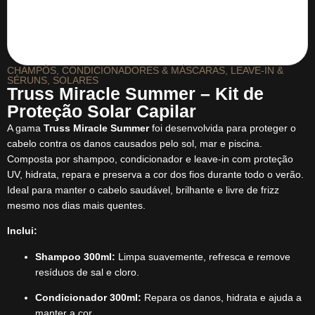
CHAMPÔS
,
CONDICIONADORES & MÁSCARAS
,
LEAVE-IN &
SÉRUNS
,
SOLARES
Truss Miracle Summer – Kit de
Proteção Solar Capilar
A gama
Truss Miracle Summer
foi desenvolvida para proteger o
cabelo contra os danos causados pelo sol, mar e piscina.
Composta por shampoo, condicionador e leave-in com proteção
UV, hidrata, repara e preserva a cor dos fios durante todo o verão.
Ideal para manter o cabelo saudável, brilhante e livre de frizz
mesmo nos dias mais quentes.
Inclui:
Shampoo 300ml:
Limpa suavemente, refresca e remove
resíduos de sal e cloro.
Condicionador 300ml:
Repara os danos, hidrata e ajuda a
manter a cor.