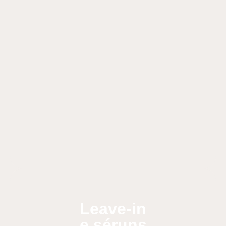
Leave-in
e séruns