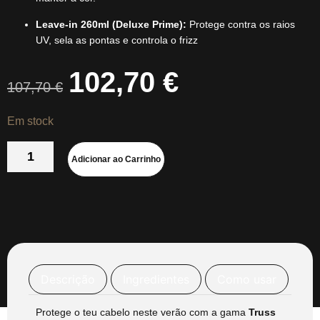
Leave-in 260ml (Deluxe Prime):
Protege contra os raios
UV, sela as pontas e controla o frizz
102,70
€
107,70
€
Em stock
Adicionar ao Carrinho
Descrição
Ingredientes
Como usar
Protege o teu cabelo neste verão com a gama
Truss