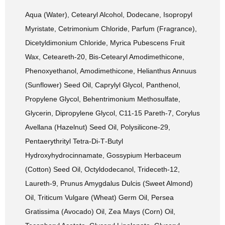
Aqua (Water), Cetearyl Alcohol, Dodecane, Isopropyl
Myristate, Cetrimonium Chloride, Parfum (Fragrance),
Dicetyldimonium Chloride, Myrica Pubescens Fruit
Wax, Ceteareth‑20, Bis‑Cetearyl Amodimethicone,
Phenoxyethanol, Amodimethicone, Helianthus Annuus
(Sunflower) Seed Oil, Caprylyl Glycol, Panthenol,
Propylene Glycol, Behentrimonium Methosulfate,
Glycerin, Dipropylene Glycol, C11‑15 Pareth‑7, Corylus
Avellana (Hazelnut) Seed Oil, Polysilicone‑29,
Pentaerythrityl Tetra‑Di‑T‑Butyl
Hydroxyhydrocinnamate, Gossypium Herbaceum
(Cotton) Seed Oil, Octyldodecanol, Trideceth‑12,
Laureth‑9, Prunus Amygdalus Dulcis (Sweet Almond)
Oil, Triticum Vulgare (Wheat) Germ Oil, Persea
Gratissima (Avocado) Oil, Zea Mays (Corn) Oil,