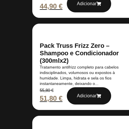
Adicionar
44,90
€
Pack Truss Frizz Zero –
Shampoo e Condicionador
(300mlx2)
Tratamento antifrizz completo para cabelos
indisciplinados, volumosos ou expostos à
humidade. Limpa, hidrata e sela os fios
instantaneamente, deixando o...
55,80
€
Adicionar
51,80
€