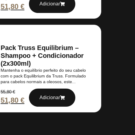
Adicionar
51,80
€
Pack Truss Equilibrium –
Shampoo + Condicionador
(2x300ml)
Mantenha o equilíbrio perfeito do seu cabelo
com o pack Equilibrium da Truss. Formulado
para cabelos normais a oleosos, este...
55,80
€
Adicionar
51,80
€