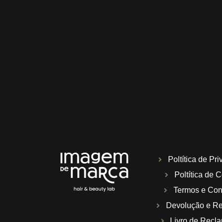
Poltítica de Pr
Poltítica de 
Termos e Con
Devolução e R
Livro de Recl