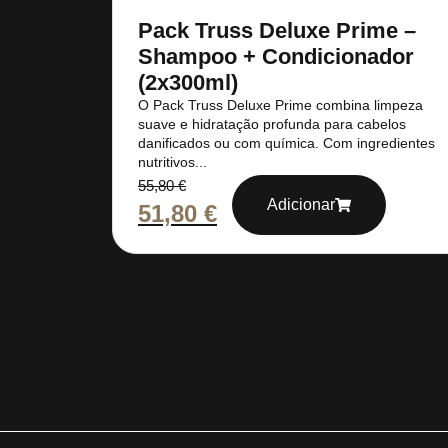
Pack Truss Deluxe Prime –
Shampoo + Condicionador
(2x300ml)
O Pack Truss Deluxe Prime combina limpeza
suave e hidratação profunda para cabelos
danificados ou com química. Com ingredientes
nutritivos...
55,80
€
Adicionar
51,80
€