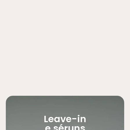
Leave-in
e séruns