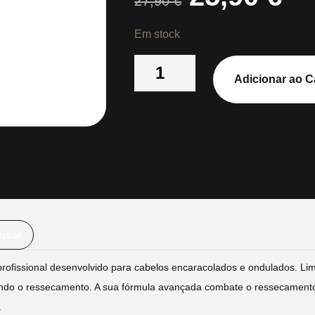
27,90
€
Em stock
Adicionar ao C
usar
ofissional desenvolvido para cabelos encaracolados e ondulados.
Lim
nindo o ressecamento.
A sua fórmula avançada combate o ressecamento, 
.