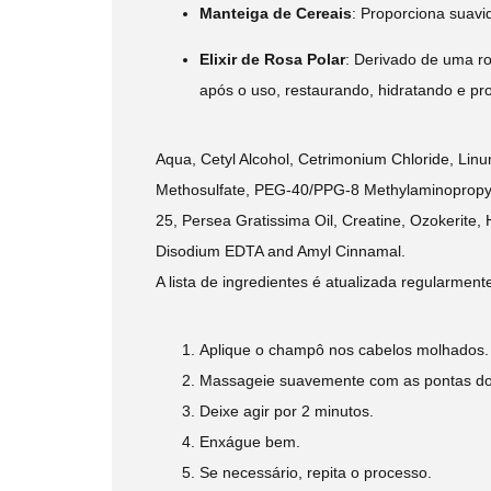
Manteiga de Cereais
:
Proporciona suavid
Elixir de Rosa Polar
:
Derivado de uma ros
após o uso, restaurando, hidratando e pr
Aqua, Cetyl Alcohol, Cetrimonium Chloride, Lin
Methosulfate, PEG-40/PPG-8 Methylaminopropyl/
25, Persea Gratissima Oil, Creatine, Ozokerite, 
Disodium EDTA and Amyl Cinnamal.​
A lista de ingredientes é atualizada regularm
Aplique o champô nos cabelos molhados.
Massageie suavemente com as pontas do
Deixe agir por 2 minutos.
Enxágue bem.
Se necessário, repita o processo.