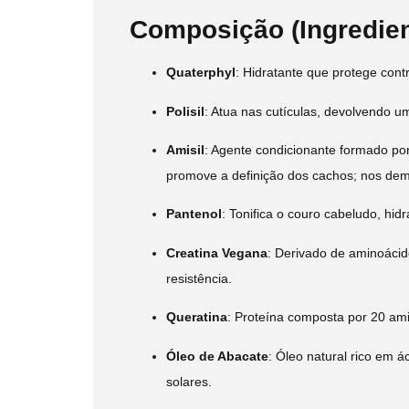
Composição (Ingredien
Quaterphyl
:
Hidratante que protege contr
Polisil
:
Atua nas cutículas, devolvendo um
Amisil
:
Agente condicionante formado por 
promove a definição dos cachos; nos demai
Pantenol
:
Tonifica o couro cabeludo, hidr
Creatina Vegana
:
Derivado de aminoácido
resistência.
Queratina
:
Proteína composta por 20 ami
Óleo de Abacate
:
Óleo natural rico em á
solares.