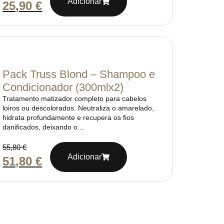
Adicionar
25,90
€
Pack Truss Blond – Shampoo e
Condicionador (300mlx2)
Tratamento matizador completo para cabelos
loiros ou descolorados. Neutraliza o amarelado,
hidrata profundamente e recupera os fios
danificados, deixando o...
55,80
€
Adicionar
51,80
€