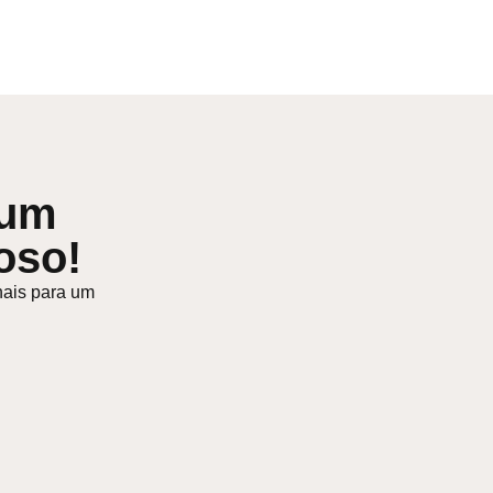
 um
oso!
nais para um