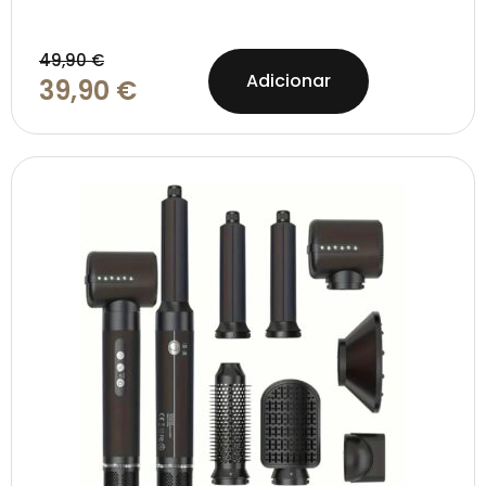
49,90
€
Adicionar
39,90
€