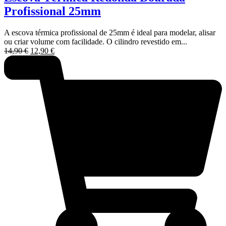
Profissional 25mm
A escova térmica profissional de 25mm é ideal para modelar, alisar
ou criar volume com facilidade. O cilindro revestido em...
O
O
14,90
€
12,90
€
preço
preço
original
atual
era:
é:
14,90 €.
12,90 €.