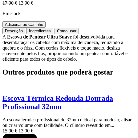
O
O
17,90
€
13,90
€
preço
preço
Em stock
original
atual
era:
é:
Quantidade
Adicionar ao Carrinho
17,90 €.
13,90 €.
de
Descrição
Ingredientes
Como usar
Escova
A
Escova de Pentear Ultra Suave
foi desenvolvida para
de
desembaraçar os cabelos com máxima delicadeza, reduzindo a
pentear
quebra e o frizz. Com cerdas flexíveis e toque macio, desliza
ultra
suavemente pelos fios, proporcionando um pentear confortável e
suave
eficiente para todos os tipos de cabelo.
dourada
Outros produtos que poderá gostar
Escova Térmica Redonda Dourada
Profissional 32mm
A escova térmica profissional de 32mm é ideal para modelar, alisar
ou criar volume com facilidade. O cilindro revestido em...
O
O
15,90
€
13,90
€
preço
preço