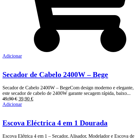
Adicionar
Secador de Cabelo 2400W – Bege
Secador de Cabelo 2400W – BegeCom design moderno e elegante,
este secador de cabelo de 2400W garante secagem rápida, baixo...
O
O
49,90
€
39,90
€
preço
preço
Adicionar
original
atual
era:
é:
49,90 €.
39,90 €.
Escova Eléctrica 4 em 1 Dourada
Escova Elétrica 4 em 1 – Secador, Alisador, Modelador e Escova de