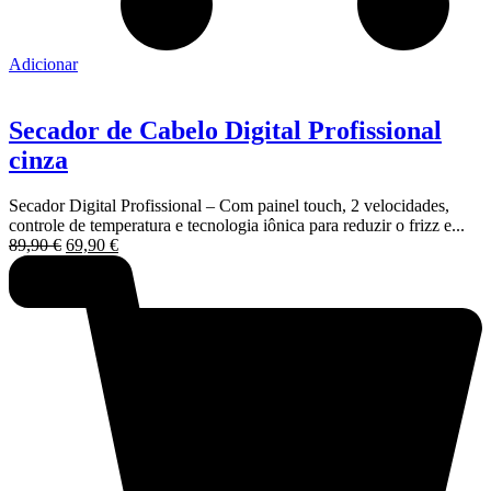
Adicionar
Secador de Cabelo Digital Profissional
cinza
Secador Digital Profissional – Com painel touch, 2 velocidades,
controle de temperatura e tecnologia iônica para reduzir o frizz e...
O
O
89,90
€
69,90
€
preço
preço
original
atual
era:
é:
89,90 €.
69,90 €.