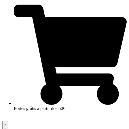
Pular
para
o
conteúdo
Portes grátis a partir dos 60€