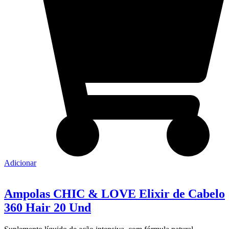
Adicionar
Ampolas CHIC & LOVE Elixir de Cabelo
360 Hair 20 Und