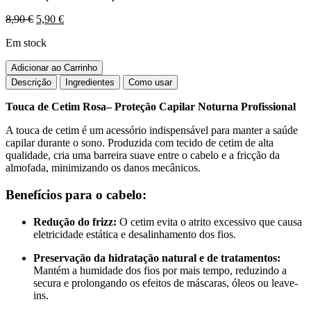
O
O
8,90
€
5,90
€
preço
preço
Em stock
original
atual
era:
é:
Quantidade
Adicionar ao Carrinho
8,90 €.
5,90 €.
de
Descrição
Ingredientes
Como usar
Touca
de
Touca de Cetim Rosa– Proteção Capilar Noturna Profissional
Cetim
dourada
A touca de cetim é um acessório indispensável para manter a saúde
capilar durante o sono. Produzida com tecido de cetim de alta
qualidade, cria uma barreira suave entre o cabelo e a fricção da
almofada, minimizando os danos mecânicos.
Benefícios para o cabelo:
Redução do frizz:
O cetim evita o atrito excessivo que causa
eletricidade estática e desalinhamento dos fios.
Preservação da hidratação natural e de tratamentos:
Mantém a humidade dos fios por mais tempo, reduzindo a
secura e prolongando os efeitos de máscaras, óleos ou leave-
ins.