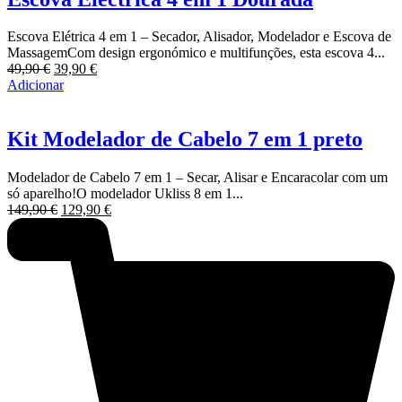
Escova Elétrica 4 em 1 – Secador, Alisador, Modelador e Escova de
MassagemCom design ergonómico e multifunções, esta escova 4...
O
O
49,90
€
39,90
€
preço
preço
Adicionar
original
atual
era:
é:
49,90 €.
39,90 €.
Kit Modelador de Cabelo 7 em 1 preto
Modelador de Cabelo 7 em 1 – Secar, Alisar e Encaracolar com um
só aparelho!O modelador Ukliss 8 em 1...
O
O
149,90
€
129,90
€
preço
preço
original
atual
era:
é:
149,90 €.
129,90 €.