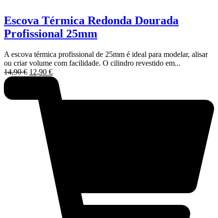
Escova Térmica Redonda Dourada
Profissional 25mm
A escova térmica profissional de 25mm é ideal para modelar, alisar
ou criar volume com facilidade. O cilindro revestido em...
O
O
14,90
€
12,90
€
preço
preço
original
atual
era:
é:
14,90 €.
12,90 €.