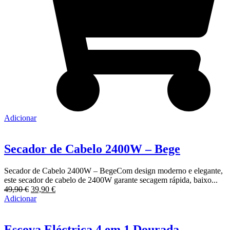
Adicionar
Secador de Cabelo 2400W – Bege
Secador de Cabelo 2400W – BegeCom design moderno e elegante,
este secador de cabelo de 2400W garante secagem rápida, baixo...
O
O
49,90
€
39,90
€
preço
preço
Adicionar
original
atual
era:
é:
49,90 €.
39,90 €.
Escova Eléctrica 4 em 1 Dourada