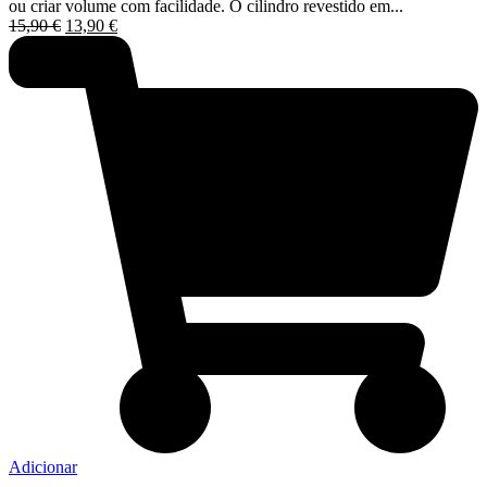
ou criar volume com facilidade. O cilindro revestido em...
O
O
15,90
€
13,90
€
preço
preço
original
atual
era:
é:
15,90 €.
13,90 €.
Adicionar