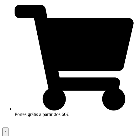
Pular
para
o
conteúdo
Portes grátis a partir dos 60€