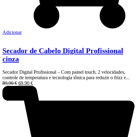
Adicionar
Secador de Cabelo Digital Profissional
cinza
Secador Digital Profissional – Com painel touch, 2 velocidades,
controle de temperatura e tecnologia iônica para reduzir o frizz e...
O
O
89,90
€
69,90
€
preço
preço
original
atual
era:
é:
89,90 €.
69,90 €.